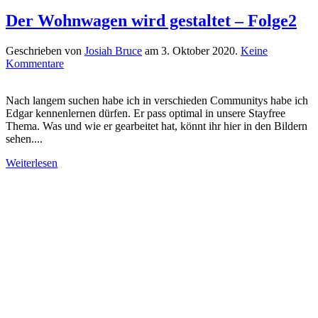
Der Wohnwagen wird gestaltet – Folge2
Geschrieben von
Josiah Bruce
am
3. Oktober 2020
.
Keine
zu
Kommentare
Der
Wohnwagen
Nach langem suchen habe ich in verschieden Communitys habe ich
wird
Edgar kennenlernen dürfen. Er pass optimal in unsere Stayfree
gestaltet
Thema. Was und wie er gearbeitet hat, könnt ihr hier in den Bildern
–
sehen....
Folge2
Weiterlesen